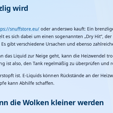
lig wird
tps://snuffstore.eu/
oder anderswo kauft: Ein brenzlige
t es sich dabei um einen sogenannten „Dry Hit“, der 
d. Es gibt verschiedene Ursachen und ebenso zahlreic
enn das Liquid zur Neige geht, kann die Heizwendel t
g ist also, den Tank regelmäßig zu überprüfen und re
erstopft ist. E-Liquids können Rückstände an der Heiz
fe kann Abhilfe schaffen.
nn die Wolken kleiner werden