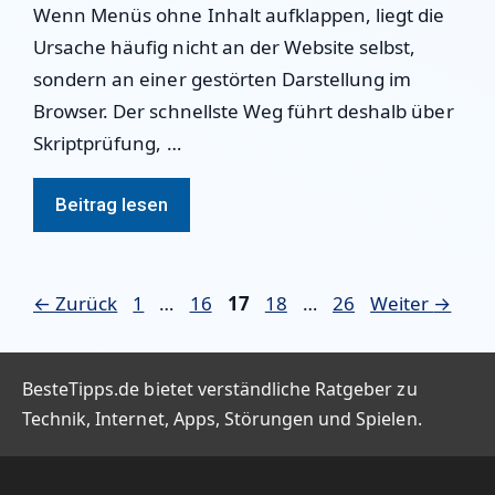
Wenn Menüs ohne Inhalt aufklappen, liegt die
Ursache häufig nicht an der Website selbst,
sondern an einer gestörten Darstellung im
Browser. Der schnellste Weg führt deshalb über
Skriptprüfung, …
Beitrag lesen
Seite
Seite
Seite
Seite
Seite
←
Zurück
1
…
16
17
18
…
26
Weiter
→
BesteTipps.de bietet verständliche Ratgeber zu
Technik, Internet, Apps, Störungen und Spielen.