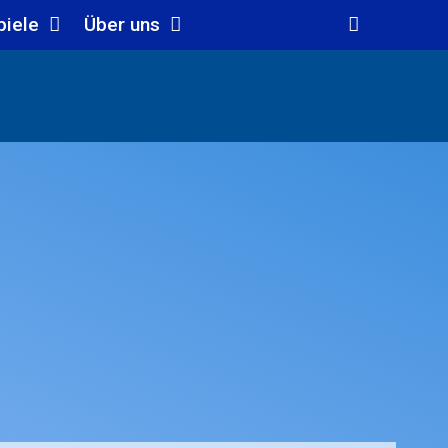
piele
Über uns