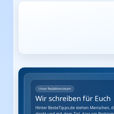
Unser Redaktionsteam
Wir schreiben für Euch
Hinter BesteTipps.de stehen Menschen, di
direkt und mit dem Ziel, dass ein Problem