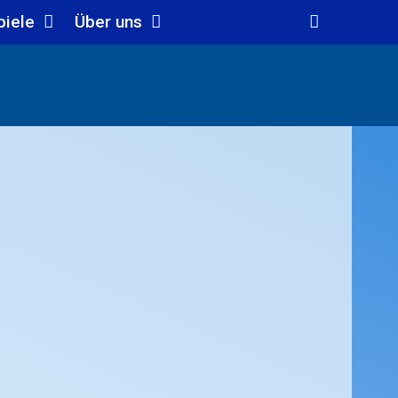
piele
Über uns