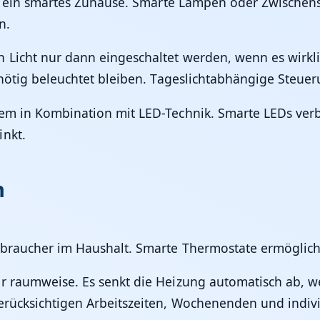
 in ein smartes Zuhause. Smarte Lampen oder Zwischens
n.
 Licht nur dann eingeschaltet werden, wenn es wirk
nnötig beleuchtet bleiben. Tageslichtabhängige Steuer
llem in Kombination mit LED-Technik. Smarte LEDs ve
inkt.
n
erbraucher im Haushalt. Smarte Thermostate ermöglic
r raumweise. Es senkt die Heizung automatisch ab, w
berücksichtigen Arbeitszeiten, Wochenenden und indi