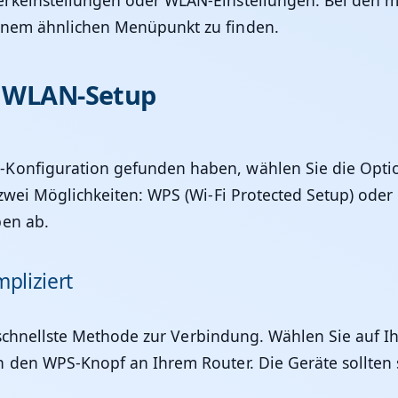
rkeinstellungen oder WLAN-Einstellungen. Bei den me
einem ähnlichen Menüpunkt zu finden.
: WLAN-Setup
-Konfiguration gefunden haben, wählen Sie die Opti
 zwei Möglichkeiten: WPS (Wi-Fi Protected Setup) od
ben ab.
pliziert
die schnellste Methode zur Verbindung. Wählen Sie au
n den WPS-Knopf an Ihrem Router. Die Geräte sollten