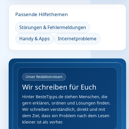
Passende Hilfethemen
Störungen & Fehlermeldungen
Handy & Apps
Internetprobleme
Unser Redaktionsteam
Wir schreiben für Euch
Hinter BesteTipps.de stehen Menschen, die
gern erklären, ordnen und Lösungen finden.
Wir schreiben verständlich, direkt und mit
dem Ziel, dass ein Problem nach dem Lesen
kleiner ist als vorher.