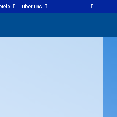
piele
Über uns