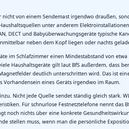
r nicht von einem Sendemast irgendwo draußen, sond
Haushaltsquellen unter anderem Elektroinstallatione
LAN, DECT und Babyüberwachungsgeräte typische Kand
t unmittelbar neben dem Kopf liegen oder nachts gela
eräte im Schlafzimmer einen Mindestabstand von etwa 
 viele Haushaltsgeräte gilt laut BfS außerdem, dass be
netfelder deutlich unterschritten wird. Das ist eine n
 das Vorhandensein eines Geräts irgendwo im Raum.
nzu. Nicht jede Quelle sendet ständig gleich stark. 
istiken. Für schnurlose Festnetztelefone nennt das 
 sagt noch nichts über eine konkrete Gesundheitswirkun
ende stellen muss, wenn man die persönliche Exposi