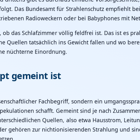
folgt. Das Bundesamt für Strahlenschutz empfiehlt be
triebenen Radioweckern oder bei Babyphones mit Net
, ob das Schlafzimmer völlig feldfrei ist. Das ist es pr
lche Quellen tatsächlich ins Gewicht fallen und wo be
ine nüchterne Einordnung.
pt gemeint ist
ssenschaftlicher Fachbegriff, sondern ein umgangsspr
Spekulationen schafft. Gemeint sind je nach Zusamme
terschiedlichen Quellen, also etwa Hausstrom, Leitun
r gehören zur nichtionisierenden Strahlung und sind
etzen.