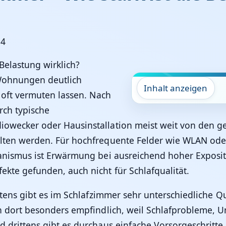
34
 Wohnungen deutlich
Inhalt anzeigen
 oft vermuten lassen. Nach
rch typische
owecker oder Hausinstallation meist weit von den ge
lten werden. Für hochfrequente Felder wie WLAN oder
hanismus ist Erwärmung bei ausreichend hoher Exposit
kte gefunden, auch nicht für Schlafqualität.
stens gibt es im Schlafzimmer sehr unterschiedliche Qu
en dort besonders empfindlich, weil Schlafprobleme, U
 drittens gibt es durchaus einfache Vorsorgeschritte,