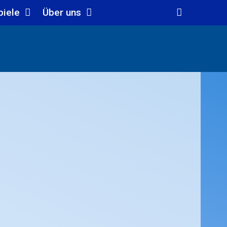
piele
Über uns