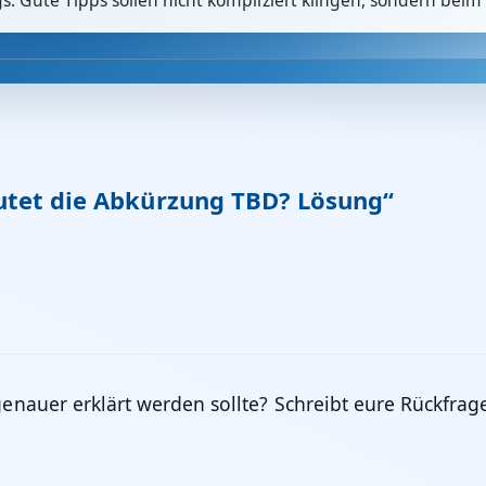
 Gute Tipps sollen nicht kompliziert klingen, sondern beim 
tet die Abkürzung TBD? Lösung“
 genauer erklärt werden sollte? Schreibt eure Rückfr