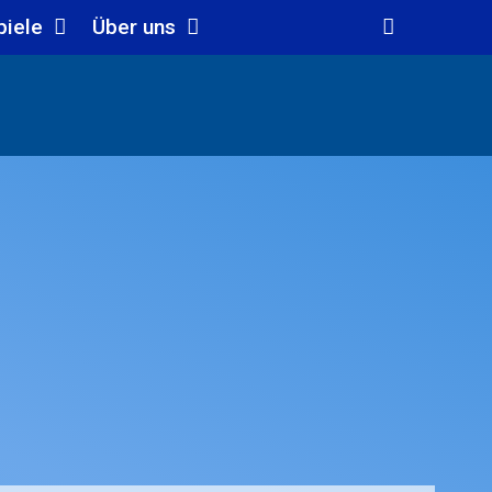
piele
Über uns