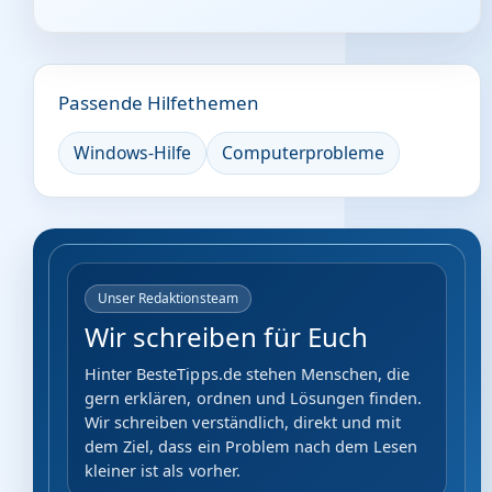
Passende Hilfethemen
Windows-Hilfe
Computerprobleme
Unser Redaktionsteam
Wir schreiben für Euch
Hinter BesteTipps.de stehen Menschen, die
gern erklären, ordnen und Lösungen finden.
Wir schreiben verständlich, direkt und mit
dem Ziel, dass ein Problem nach dem Lesen
kleiner ist als vorher.