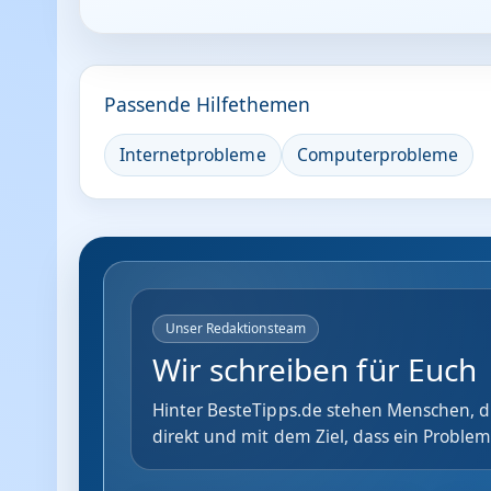
Passende Hilfethemen
Internetprobleme
Computerprobleme
Unser Redaktionsteam
Wir schreiben für Euch
Hinter BesteTipps.de stehen Menschen, di
direkt und mit dem Ziel, dass ein Problem