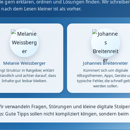
e gern erklären, ordnen und Lösungen finden. Wir schreiben
 nach dem Lesen kleiner ist als vorher.
Melanie Weissberger
Johannes Breitenreiter
ngt Struktur in Ratgeber, erklärt
Kümmert sich um digitale
tändlich und achtet darauf, dass
Alltagsthemen, Apps, Geräte 
Inhalte gut lesbar bleiben.
typische Fehler, die schnell gel
werden sollen.
Wir verwandeln Fragen, Störungen und kleine digitale Stolpers
 Gute Tipps sollen nicht kompliziert klingen, sondern beim 