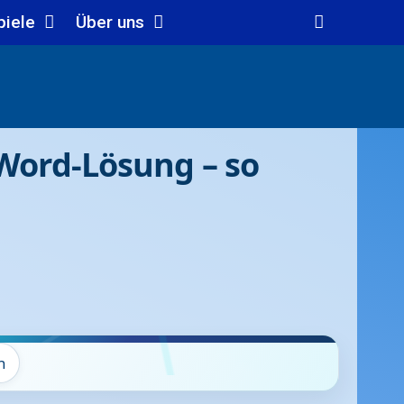
piele
Über uns
Word-Lösung – so
n