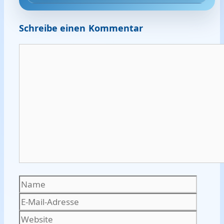
Schreibe einen Kommentar
Kommentar
Name
E-
Mail-
Websi
Adres