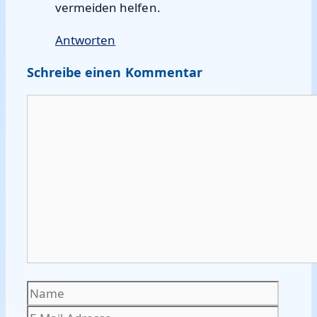
vermeiden helfen.
Antworten
Schreibe einen Kommentar
Kommentar
Name
E-
Mail-
Websi