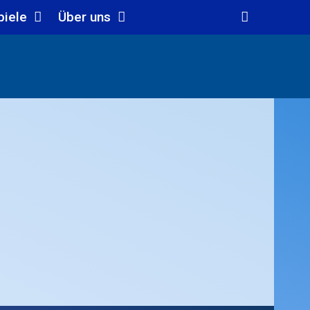
piele
Über uns