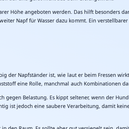
ellbarer Höhe angeboten werden. Das hilft besonders d
iter Napf für Wasser dazu kommt. Ein verstellbarer S
ig der Napfständer ist, wie laut er beim Fressen wirkt
unststoff eine Rolle, manchmal auch Kombinationen da
ich gegen Belastung. Es kippt seltener, wenn der Hun
chtig ist jedoch eine saubere Verarbeitung, damit kei
 in den Raum. Es sollte aber gut versiegelt sein, dami