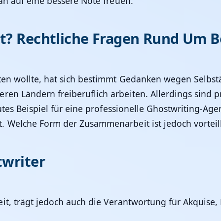
an auf eine bessere Note freuen.
lt? Rechtliche Fragen Rund Um B
ten wollte, hat sich bestimmt Gedanken wegen Selbstän
en Ländern freiberuflich arbeiten. Allerdings sind p
utes Beispiel für eine professionelle Ghostwriting-Age
. Welche Form der Zusammenarbeit ist jedoch vorteil
twriter
heit, trägt jedoch auch die Verantwortung für Akqui