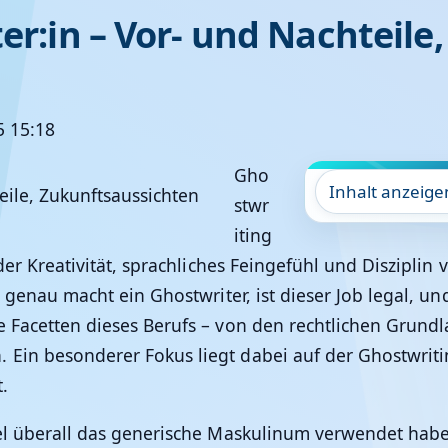
ter:in – Vor- und Nachteil
5 15:18
Gho
Inhalt anzeige
stwr
iting
 der Kreativität, sprachliches Feingefühl und Disziplin 
as genau macht ein Ghostwriter, ist dieser Job legal, u
le Facetten dieses Berufs – von den rechtlichen Grun
 Ein besonderer Fokus liegt dabei auf der Ghostwrit
.
kel überall das generische Maskulinum verwendet habe