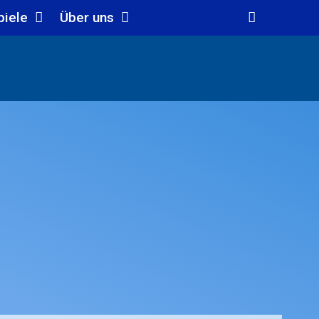
piele
Über uns