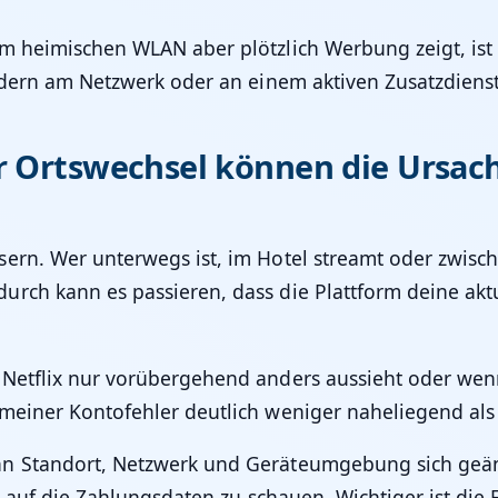
im heimischen WLAN aber plötzlich Werbung zeigt, ist
ondern am Netzwerk oder an einem aktiven Zusatzdienst
r Ortswechsel können die Ursach
ern. Wer unterwegs ist, im Hotel streamt oder zwisch
rch kann es passieren, dass die Plattform deine aktu
n Netflix nur vorübergehend anders aussieht oder we
meiner Kontofehler deutlich weniger naheliegend als
nn Standort, Netzwerk und Geräteumgebung sich geän
r auf die Zahlungsdaten zu schauen. Wichtiger ist die 