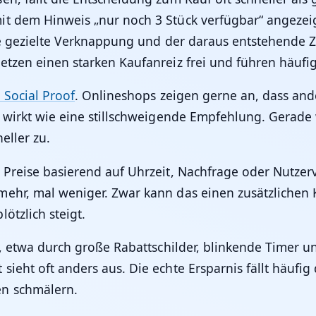
t dem Hinweis „nur noch 3 Stück verfügbar“ angezeigt
ese gezielte Verknappung und der daraus entstehende 
setzen einen starken Kaufanreiz frei und führen häuf
 Social Proof
. Onlineshops zeigen gerne an, dass and
 wirkt wie eine stillschweigende Empfehlung. Gerade w
eller zu.
Preise basierend auf Uhrzeit, Nachfrage oder Nutzerv
ehr, mal weniger. Zwar kann das einen zusätzlichen 
ötzlich steigt.
t, etwa durch große Rabattschilder, blinkende Timer 
ieht oft anders aus. Die echte Ersparnis fällt häufig
en schmälern.