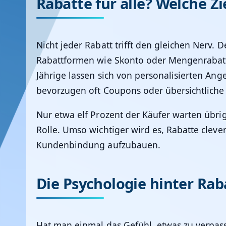
Rabatte für alle? Welche 
Nicht jeder Rabatt trifft den gleichen Nerv.
Rabattformen wie Skonto oder Mengenrabatt
Jährige lassen sich von personalisierten An
bevorzugen oft Coupons oder übersichtliche K
Nur etwa elf Prozent der Käufer warten übri
Rolle. Umso wichtiger wird es, Rabatte cleve
Kundenbindung aufzubauen.
Die Psychologie hinter Rab
Hat man einmal das Gefühl, etwas zu verpass