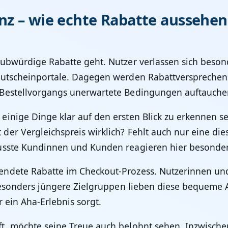
z – wie echte Rabatte aussehen 
ubwürdige Rabatte geht. Nutzer verlassen sich beson
Gutscheinportale. Dagegen werden Rabattversprechen i
Bestellvorgangs unerwartete Bedingungen auftauchen,
nige Dinge klar auf den ersten Blick zu erkennen sei
er Vergleichspreis wirklich? Fehlt auch nur eine die
usste Kundinnen und Kunden reagieren hier besonder
ndete Rabatte im Checkout-Prozess. Nutzerinnen und
Besonders jüngere Zielgruppen lieben diese bequeme A
r ein Aha-Erlebnis sorgt.
, möchte seine Treue auch belohnt sehen. Inzwischen