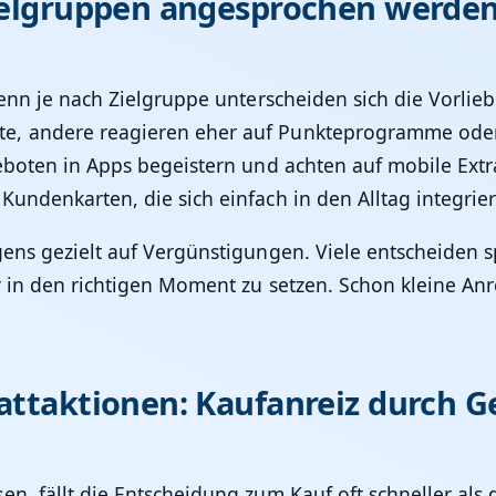
Zielgruppen angesprochen werde
 Denn je nach Zielgruppe unterscheiden sich die Vorlie
e, andere reagieren eher auf Punkteprogramme oder 
geboten in Apps begeistern und achten auf mobile Ex
undenkarten, die sich einfach in den Alltag integrier
gens gezielt auf Vergünstigungen. Viele entscheiden 
r in den richtigen Moment zu setzen. Schon kleine Anr
attaktionen: Kaufanreiz durch G
en, fällt die Entscheidung zum Kauf oft schneller al