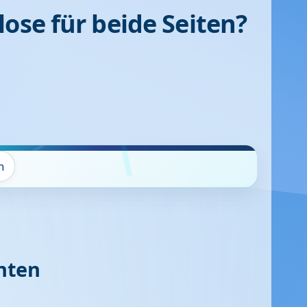
ose für beide Seiten?
n
nten