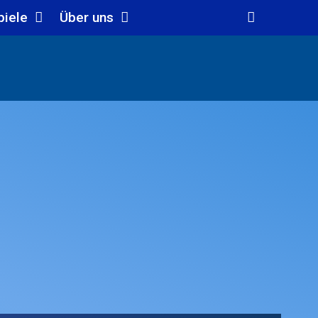
piele
Über uns