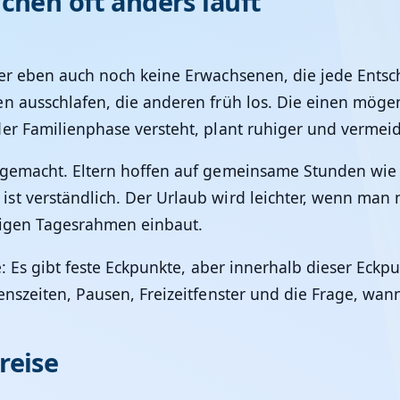
chen oft anders läuft
ber eben auch noch keine Erwachsenen, die jede Ents
en ausschlafen, die anderen früh los. Die einen möge
der Familienphase versteht, plant ruhiger und verme
 gemacht. Eltern hoffen auf gemeinsame Stunden wie 
t verständlich. Der Urlaub wird leichter, wenn man n
ftigen Tagesrahmen einbaut.
e: Es gibt feste Eckpunkte, aber innerhalb dieser Eck
enszeiten, Pausen, Freizeitfenster und die Frage, wann
reise