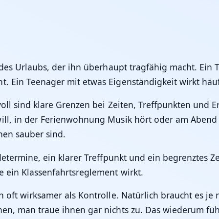
l des Urlaubs, der ihn überhaupt tragfähig macht. Ein 
. Ein Teenager mit etwas Eigenständigkeit wirkt häufi
nvoll sind klare Grenzen bei Zeiten, Treffpunkten und E
will, in der Ferienwohnung Musik hört oder am Aben
hen sauber sind.
ldetermine, ein klarer Treffpunkt und ein begrenztes Z
e ein Klassenfahrtsreglement wirkt.
 oft wirksamer als Kontrolle. Natürlich braucht es je 
en, man traue ihnen gar nichts zu. Das wiederum führ