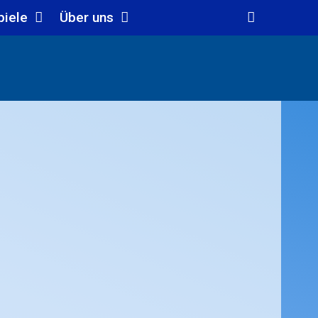
piele
Über uns