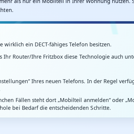
ehr als nur ein Mobilteil in Ihrer Wohnung nutzen. S
hten.
e wirklich ein DECT-fähiges Telefon besitzen.
s Ihr Router/Ihre Fritzbox diese Technologie auch unte
nstellungen“ Ihres neuen Telefons. In der Regel verfü
.
chen Fällen steht dort „Mobilteil anmelden“ oder „Mob
ole bei Bedarf die entscheidenden Schritte.