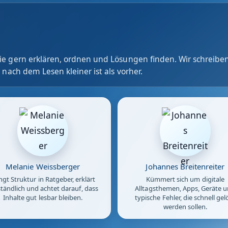
e gern erklären, ordnen und Lösungen finden. Wir schreiben
 nach dem Lesen kleiner ist als vorher.
Melanie Weissberger
Johannes Breitenreiter
ngt Struktur in Ratgeber, erklärt
Kümmert sich um digitale
tändlich und achtet darauf, dass
Alltagsthemen, Apps, Geräte 
Inhalte gut lesbar bleiben.
typische Fehler, die schnell gel
werden sollen.