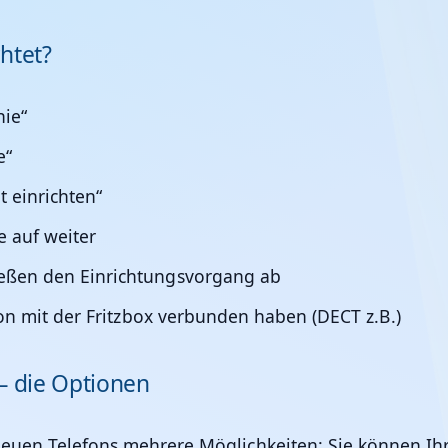
htet?
nie“
e“
 einrichten“
e auf weiter
ießen den Einrichtungsvorgang ab
efon mit der Fritzbox verbunden haben (DECT z.B.)
 – die Optionen
neuen Telefons mehrere Möglichkeiten: Sie können Ihr