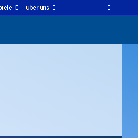
piele
Über uns