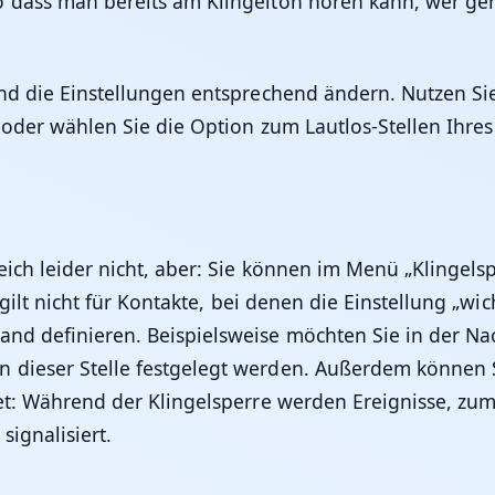
 dass man bereits am Klingelton hören kann, wer ger
 und die Einstellungen entsprechend ändern. Nutzen 
s oder wählen Sie die Option zum Lautlos-Stellen Ihres
ich leider nicht, aber: Sie können im Menü „Klingelsp
gilt nicht für Kontakte, bei denen die Einstellung „wicht
tand definieren. Beispielsweise möchten Sie in der 
dieser Stelle festgelegt werden. Außerdem können Si
tet: Während der Klingelsperre werden Ereignisse, z
ignalisiert.