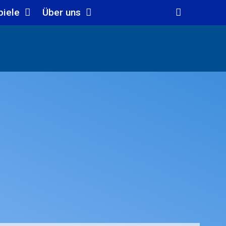
piele
Über uns