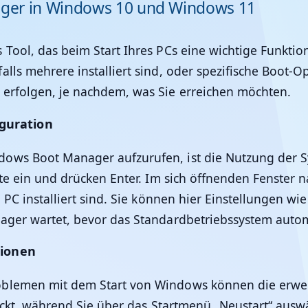
ager in Windows 10 und Windows 11
Tool, das beim Start Ihres PCs eine wichtige Funktion
lls mehrere installiert sind, oder spezifische Boot-
 erfolgen, je nachdem, was Sie erreichen möchten.
guration
ows Boot Manager aufzurufen, ist die Nutzung der S
te ein und drücken Enter. Im sich öffnenden Fenster n
 PC installiert sind. Sie können hier Einstellungen w
nager wartet, bevor das Standardbetriebssystem auto
tionen
blemen mit dem Start von Windows können die erweite
rückt, während Sie über das Startmenü „Neustart“ ausw