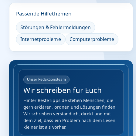
Passende Hilfethemen
Störungen & Fehlermeldungen
Internetprobleme
Computerprobleme
Unser Redaktionsteam
Wir schreiben für Euch
Hinter BesteTipps.de stehen Menschen, die
gern erklären, ordnen und Lösungen finden.
Wir schreiben verständlich, direkt und mit
dem Ziel, dass ein Problem nach dem Lesen
kleiner ist als vorher.