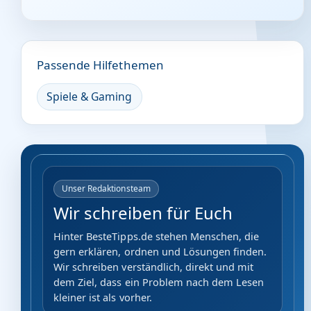
Passende Hilfethemen
Spiele & Gaming
Unser Redaktionsteam
Wir schreiben für Euch
Hinter BesteTipps.de stehen Menschen, die
gern erklären, ordnen und Lösungen finden.
Wir schreiben verständlich, direkt und mit
dem Ziel, dass ein Problem nach dem Lesen
kleiner ist als vorher.