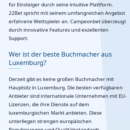
für Einsteiger durch seine intuitive Plattform.
22Bet spricht mit seinem umfangreichen Angebot
erfahrene Wettspieler an. Campeonbet überzeugt
durch innovative Features und exzellenten
Support.
Wer ist der beste Buchmacher aus
Luxemburg?
Derzeit gibt es keine großen Buchmacher mit
Hauptsitz in Luxemburg. Die besten verfügbaren
Anbieter sind internationale Unternehmen mit EU-
Lizenzen, die ihre Dienste auf dem
luxemburgischen Markt anbieten. Diese
unterliegen strengen europäischen
Regulierungen und Qualitätsstandards.