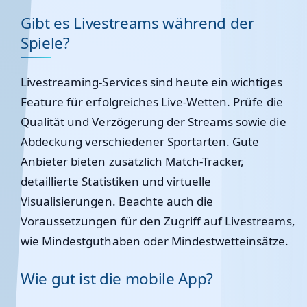
Gibt es Livestreams während der
Spiele?
Livestreaming-Services sind heute ein wichtiges
Feature für erfolgreiches Live-Wetten. Prüfe die
Qualität und Verzögerung der Streams sowie die
Abdeckung verschiedener Sportarten. Gute
Anbieter bieten zusätzlich Match-Tracker,
detaillierte Statistiken und virtuelle
Visualisierungen. Beachte auch die
Voraussetzungen für den Zugriff auf Livestreams,
wie Mindestguthaben oder Mindestwetteinsätze.
Wie gut ist die mobile App?