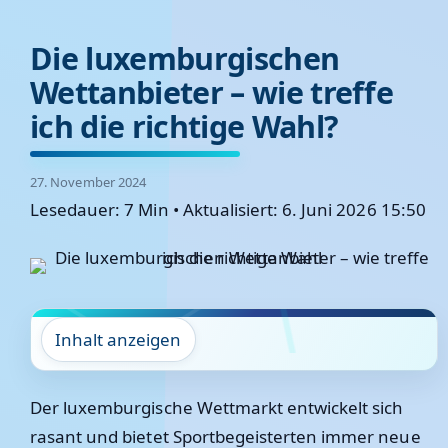
Die luxemburgischen
Wettanbieter – wie treffe
ich die richtige Wahl?
27. November 2024
Lesedauer: 7 Min
•
Aktualisiert: 6. Juni 2026 15:50
Inhalt anzeigen
Der luxemburgische Wettmarkt entwickelt sich
rasant und bietet Sportbegeisterten immer neue