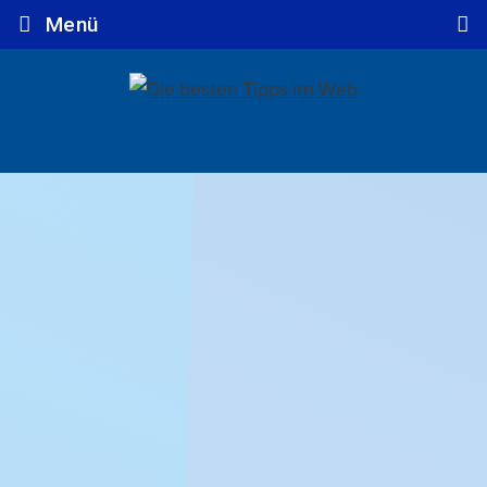
Zum
Menü
Inhalt
springen