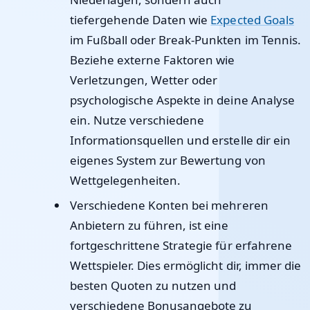
tiefergehende Daten wie
Expected Goals
im Fußball oder Break-Punkten im Tennis.
Beziehe externe Faktoren wie
Verletzungen, Wetter oder
psychologische Aspekte in deine Analyse
ein. Nutze verschiedene
Informationsquellen und erstelle dir ein
eigenes System zur Bewertung von
Wettgelegenheiten.
Verschiedene Konten
bei mehreren
Anbietern zu führen, ist eine
fortgeschrittene Strategie für erfahrene
Wettspieler. Dies ermöglicht dir, immer die
besten Quoten zu nutzen und
verschiedene Bonusangebote zu