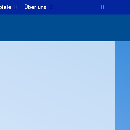
piele
Über uns