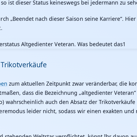
 so ist dieser Status keineswegs bei jedermann zu seh
h „Beendet nach dieser Saison seine Karriere“. Hier k
.
 Trikotverkäufe
ben
zum aktuellen Zeitpunkt zwar veränderbar, die ko
maßen, dass die Bezeichnung „altgedienter Veteran“ d
) wahrscheinlich auch den Absatz der Trikotverkäufe
eremodus leider nicht, sodass wir einen exakten und 
 stehenden Weltstar verpflichtet, könnt Ihr davon au