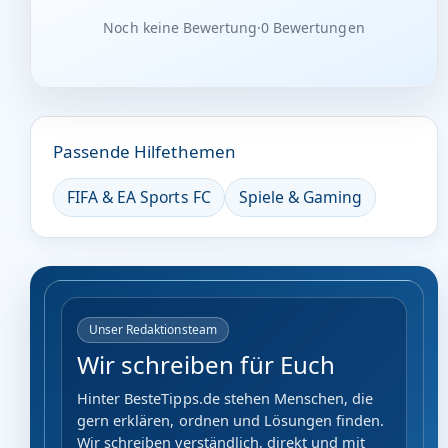
Noch keine Bewertung
·
0 Bewertungen
Passende Hilfethemen
FIFA & EA Sports FC
Spiele & Gaming
Unser Redaktionsteam
Wir schreiben für Euch
Hinter BesteTipps.de stehen Menschen, die
gern erklären, ordnen und Lösungen finden.
Wir schreiben verständlich, direkt und mit