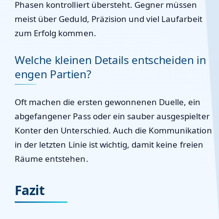
Phasen kontrolliert übersteht. Gegner müssen
meist über Geduld, Präzision und viel Laufarbeit
zum Erfolg kommen.
Welche kleinen Details entscheiden in
engen Partien?
Oft machen die ersten gewonnenen Duelle, ein
abgefangener Pass oder ein sauber ausgespielter
Konter den Unterschied. Auch die Kommunikation
in der letzten Linie ist wichtig, damit keine freien
Räume entstehen.
Fazit