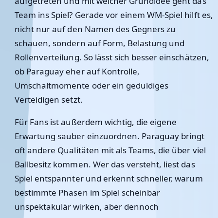
aufgetreten und mit welcher Grundidee geht das
Team ins Spiel? Gerade vor einem WM-Spiel hilft es,
nicht nur auf den Namen des Gegners zu
schauen, sondern auf Form, Belastung und
Rollenverteilung. So lässt sich besser einschätzen,
ob Paraguay eher auf Kontrolle,
Umschaltmomente oder ein geduldiges
Verteidigen setzt.
Für Fans ist außerdem wichtig, die eigene
Erwartung sauber einzuordnen. Paraguay bringt
oft andere Qualitäten mit als Teams, die über viel
Ballbesitz kommen. Wer das versteht, liest das
Spiel entspannter und erkennt schneller, warum
bestimmte Phasen im Spiel scheinbar
unspektakulär wirken, aber dennoch