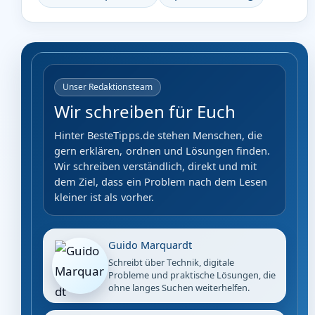
Unser Redaktionsteam
Wir schreiben für Euch
Hinter BesteTipps.de stehen Menschen, die
gern erklären, ordnen und Lösungen finden.
Wir schreiben verständlich, direkt und mit
dem Ziel, dass ein Problem nach dem Lesen
kleiner ist als vorher.
Guido Marquardt
Schreibt über Technik, digitale
Probleme und praktische Lösungen, die
ohne langes Suchen weiterhelfen.