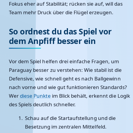
Fokus eher auf Stabilität; rücken sie auf, will das
Team mehr Druck über die Flügel erzeugen.
So ordnest du das Spiel vor
dem Anpfiff besser ein
Vor dem Spiel helfen drei einfache Fragen, um
Paraguay besser zu verstehen: Wie stabil ist die
Defensive, wie schnell geht es nach Ballgewinn
nach vorne und wie gut funktionieren Standards?
Wer
diese Punkte
im Blick behält, erkennt die Logik
des Spiels deutlich schneller.
Schau auf die Startaufstellung und die
Besetzung im zentralen Mittelfeld.