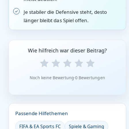
Je stabiler die Defensive steht, desto
länger bleibt das Spiel offen.
Wie hilfreich war dieser Beitrag?
Noch keine Bewertung
·
0 Bewertungen
Passende Hilfethemen
FIFA & EA Sports FC
Spiele & Gaming