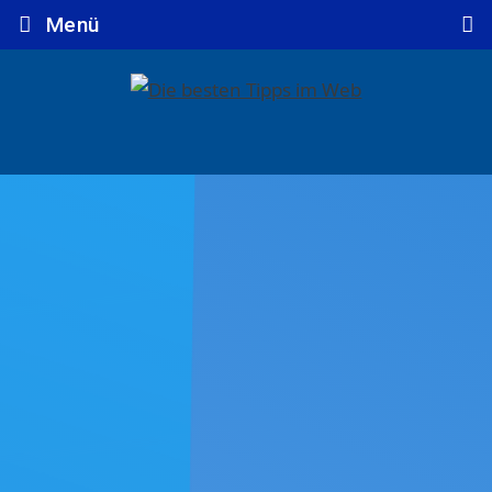
Zum
Menü
Inhalt
springen