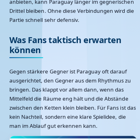
anbieten, kann Paraguay länger im gegnerischen
Drittel bleiben. Ohne diese Verbindungen wird die
Partie schnell sehr defensiv.
Was Fans taktisch erwarten
können
Gegen stärkere Gegner ist Paraguay oft darauf
ausgerichtet, den Gegner aus dem Rhythmus zu
bringen. Das klappt vor allem dann, wenn das
Mittelfeld die Räume eng hält und die Abstände
zwischen den Ketten klein bleiben. Für Fans ist das
kein Nachteil, sondern eine klare Spielidee, die
man im Ablauf gut erkennen kann.