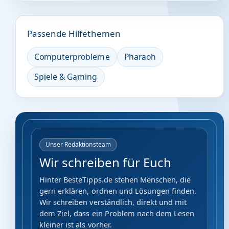
Passende Hilfethemen
Computerprobleme
Pharaoh
Spiele & Gaming
Unser Redaktionsteam
Wir schreiben für Euch
Hinter BesteTipps.de stehen Menschen, die
gern erklären, ordnen und Lösungen finden.
Wir schreiben verständlich, direkt und mit
dem Ziel, dass ein Problem nach dem Lesen
kleiner ist als vorher.