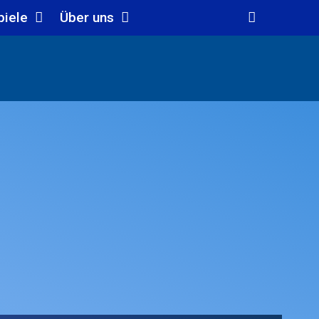
piele
Über uns