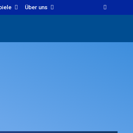
piele
Über uns