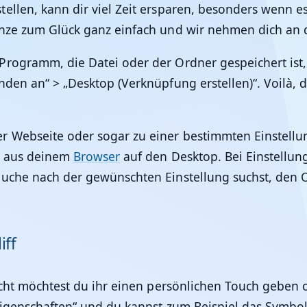
tellen, kann dir viel Zeit ersparen, besonders wenn
nze zum Glück ganz einfach und wir nehmen dich an di
Programm, die Datei oder der Ordner gespeichert ist
nden an“ > „Desktop (Verknüpfung erstellen)“. Voilà,
r Webseite oder sogar zu einer bestimmten Einstellu
L aus deinem
Browser
auf den Desktop. Bei Einstellung
Suche nach der gewünschten Einstellung suchst, den 
iff
eicht möchtest du ihr einen persönlichen Touch geben 
„Eigenschaften“ und du kannst zum Beispiel das Symb