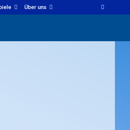
piele
Über uns