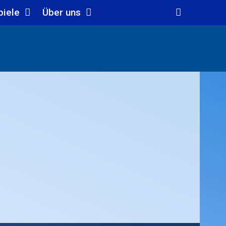
piele
Über uns