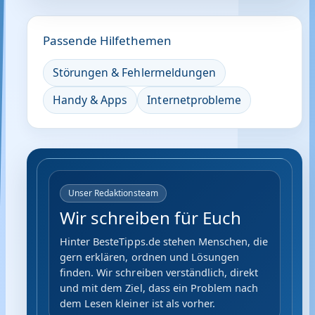
Passende Hilfethemen
Störungen & Fehlermeldungen
Handy & Apps
Internetprobleme
Unser Redaktionsteam
Wir schreiben für Euch
Hinter BesteTipps.de stehen Menschen, die
gern erklären, ordnen und Lösungen
finden. Wir schreiben verständlich, direkt
und mit dem Ziel, dass ein Problem nach
dem Lesen kleiner ist als vorher.