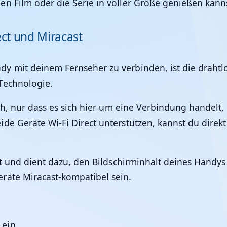
 Film oder die Serie in voller Größe genießen kannst?
ect und Miracast
y mit deinem Fernseher zu verbinden, ist die drahtl
Technologie.
oth, nur dass es sich hier um eine Verbindung handelt,
de Geräte Wi-Fi Direct unterstützen, kannst du direk
ect und dient dazu, den Bildschirminhalt deines Handy
räte Miracast-kompatibel sein.
 ein.