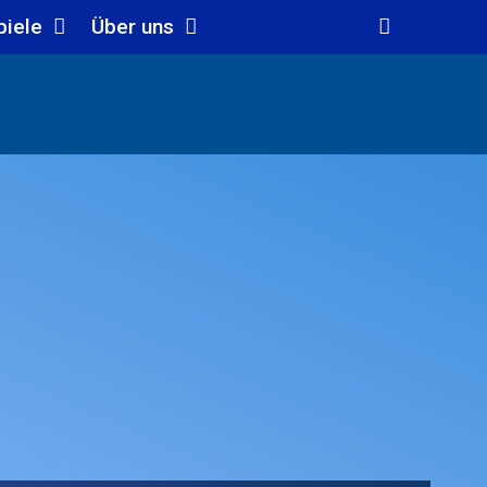
piele
Über uns