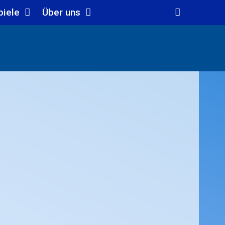
piele
Über uns