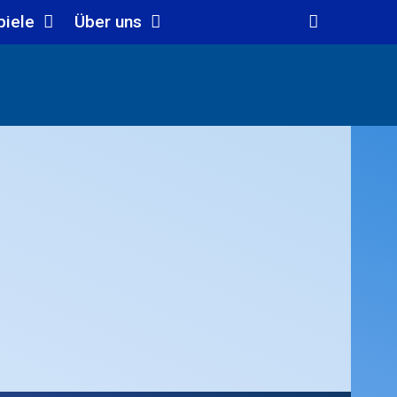
piele
Über uns