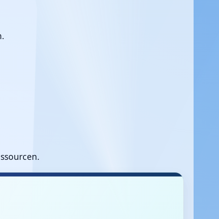
.
essourcen.