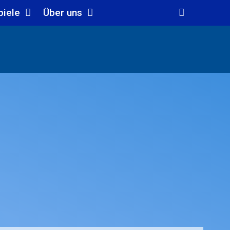
piele
Über uns