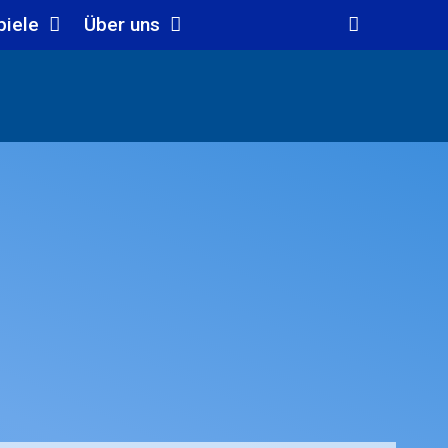
piele
Über uns