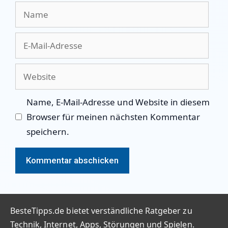
Name
E-
Mail-
Adresse
Website
Name, E-Mail-Adresse und Website in diesem
Browser für meinen nächsten Kommentar
speichern.
BesteTipps.de bietet verständliche Ratgeber zu
Technik, Internet, Apps, Störungen und Spielen.